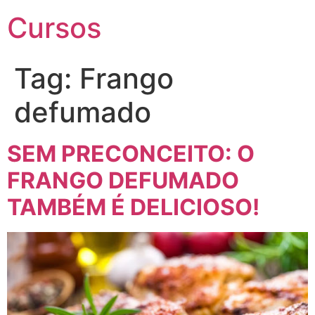
Cursos
Tag:
Frango
defumado
SEM PRECONCEITO: O
FRANGO DEFUMADO
TAMBÉM É DELICIOSO!