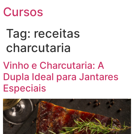
Cursos
Tag:
receitas
charcutaria
Vinho e Charcutaria: A
Dupla Ideal para Jantares
Especiais