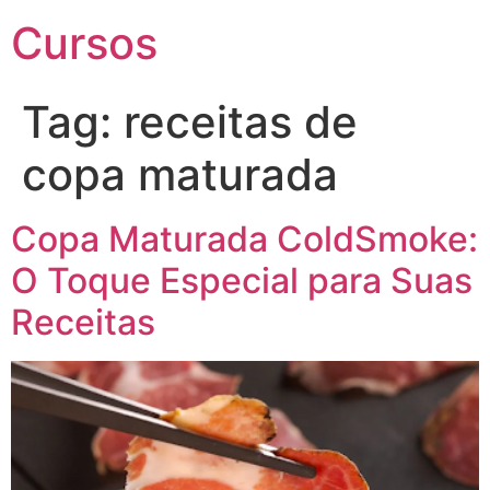
Cursos
Tag:
receitas de
copa maturada
Copa Maturada ColdSmoke:
O Toque Especial para Suas
Receitas