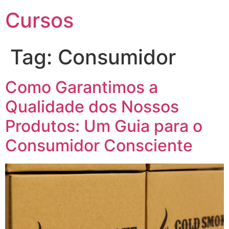
Cursos
Tag:
Consumidor
Como Garantimos a
Qualidade dos Nossos
Produtos: Um Guia para o
Consumidor Consciente