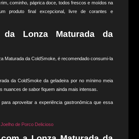
ecrim, cominho, páprica doce, todos frescos e moídos na
m produto final excepcional, livre de corantes e
 da Lonza Maturada da
nza Maturada da ColdSmoke, é recomendado consumi-la
turada da ColdSmoke da geladeira por no mínimo meia
as nuances de sabor fiquem ainda mais intensas.
 para aproveitar a experiência gastronômica que essa
oelho de Porco Delicioso
is com a Lonza Maturada da