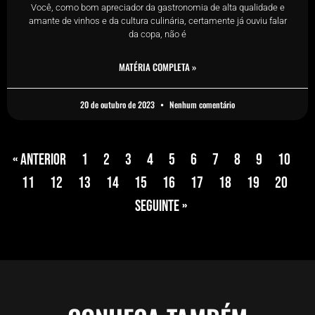
Você, como bom apreciador da gastronomia de alta qualidade e
amante de vinhos e da cultura culinária, certamente já ouviu falar
da copa, não é
MATÉRIA COMPLETA »
20 de outubro de 2023
Nenhum comentário
« Anterior
1
2
3
4
5
6
7
8
9
10
11
12
13
14
15
16
17
18
19
20
Seguinte »